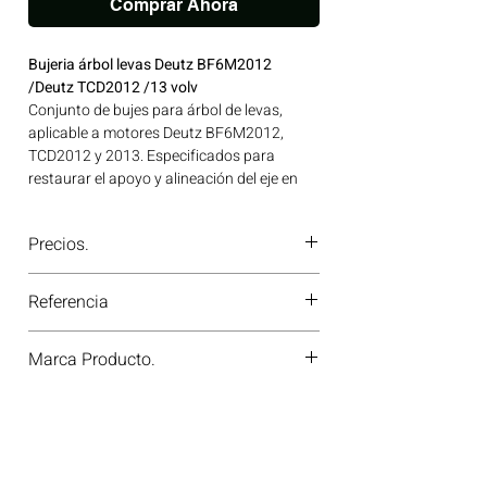
Comprar Ahora
Bujeria árbol levas Deutz BF6M2012
/Deutz TCD2012 /13 volv
Conjunto de bujes para árbol de levas,
aplicable a motores Deutz BF6M2012,
TCD2012 y 2013. Especificados para
restaurar el apoyo y alineación del eje en
aplicaciones industriales y Volvo. Ideal para
aplicaciones en maquinaria agrícola,
Precios.
construcción, minería y generación de
energía disponible en Bogotá, Colombia.
¿Tienes dudas o no te deja comprar?
Consíguelo ahora en Motores Colombia.
Referencia
Contáctanos al
PBX 310 418 0594
—
nuestros asesores te confirmarán
77830600
disponibilidad, precios y descuentos
Marca Producto.
especiales. ¡En Motores Colombia siempre
hay una solución diésel para ti!
KS GERMANY