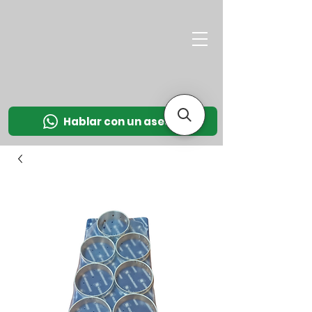
M
OT
CO
L
Hablar con un asesor