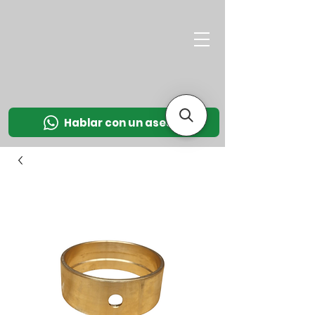
M
OT
CO
L
Hablar con un asesor