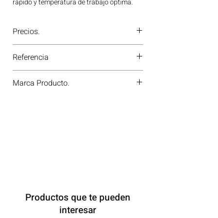
rápido y temperatura de trabajo óptima.
Fabricado con elementos de cera
termosensible de alta confiabilidad para
Precios.
operación estable en ciclos repetitivos.
Producto DEUTZ ORIGINAL que garantiza
¿Tienes dudas o no te deja comprar?
ajuste y desempeño exactos a las
Referencia
Contáctanos al
PBX 310 418 0594
—
especificaciones de fábrica.
nuestros asesores te confirmarán
Compatibilidad: SERIES 1015-2015 | Línea:
4262003
disponibilidad, precios y descuentos
Marca Producto.
DEUTZ Ideal para aplicaciones en
especiales. ¡En Motores Colombia siempre
maquinaria agrícola, construcción, minería
hay una solución diésel para ti!
DEUTZ
y generación de energía disponible en
Bogotá, Colombia. Consíguelo ahora en
Motores Colombia.
Productos que te pueden
interesar