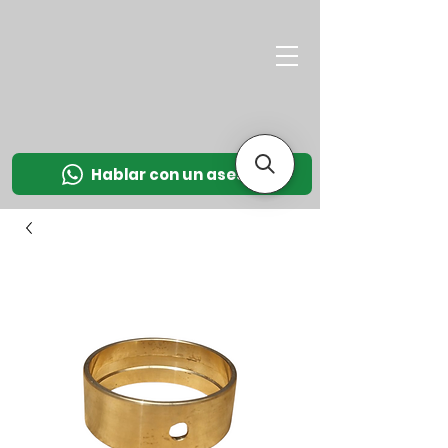
M
OT
CO
L
Hablar con un asesor