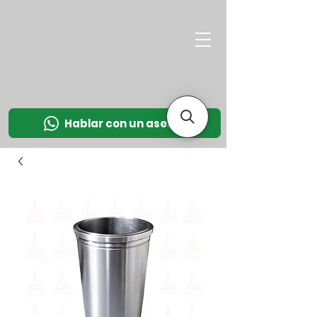
M
OT
CO
L
Hablar con un asesor