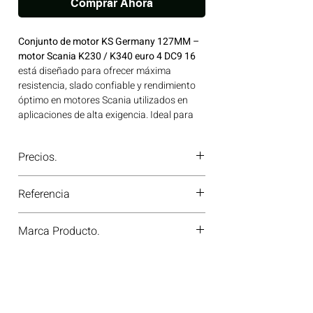
Comprar Ahora
Conjunto de motor KS Germany 127MM –
motor Scania K230 / K340 euro 4 DC9 16
está diseñado para ofrecer máxima
resistencia, slado confiable y rendimiento
óptimo en motores Scania utilizados en
aplicaciones de alta exigencia. Ideal para
aplicaciones en maquinaria agrícola,
construcción, minería y generación de
Precios.
energía disponible en Bogotá, Colombia.
Consíguelo ahora en Motores Colombia.
¿Tienes dudas o no te deja comprar?
Referencia
Contáctanos al
PBX 310 418 0594
—
nuestros asesores te confirmarán
40496960
disponibilidad, precios y descuentos
Marca Producto.
especiales. ¡En Motores Colombia siempre
hay una solución diésel para ti!
KS GERMANY