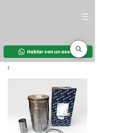
M
OT
CO
L
Hablar con un asesor