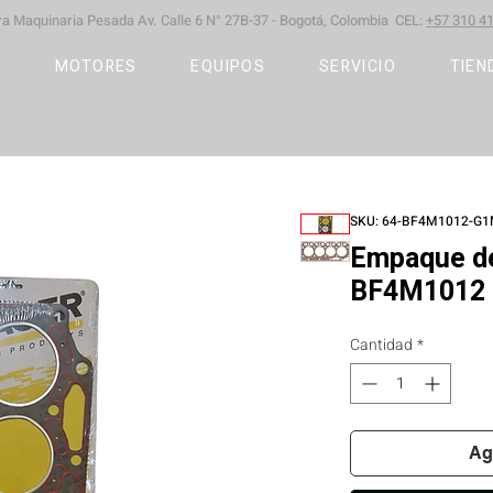
ara Maquinaria Pesada
Av. Calle 6 N° 27B-37 -
Bogotá, Colombia CEL:
+57 310 41
S
MOTORES
EQUIPOS
SERVICIO
TIEN
SKU: 64-BF4M1012-G
Empaque de
BF4M1012 
Cantidad
*
Ag