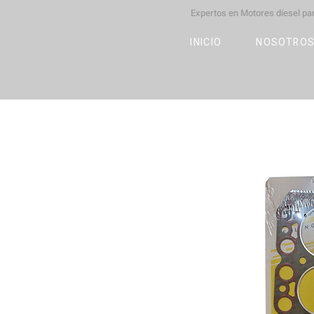
Expertos en Motores díesel p
M
OT
CO
L
INICIO
NOSOTRO