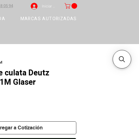
8 05 94
Iniciar sesión
DA
MARCAS AUTORIZADAS
1M
 culata Deutz
1M Glaser
regar a Cotización