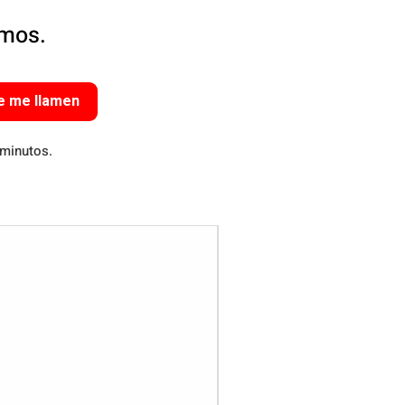
amos.
e me llamen
 minutos.