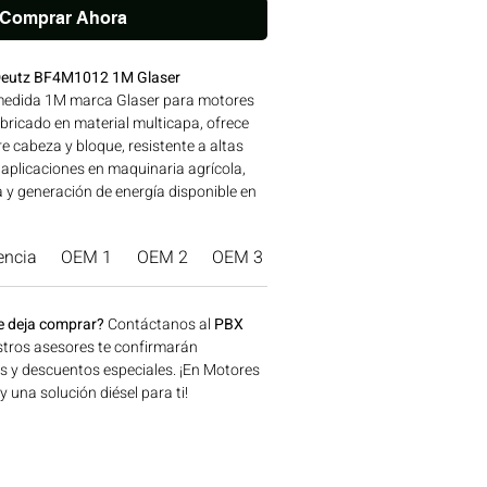
Comprar Ahora
Deutz BF4M1012 1M Glaser
medida 1M marca Glaser para motores
ricado en material multicapa, ofrece
re cabeza y bloque, resistente a altas
 aplicaciones en maquinaria agrícola,
a y generación de energía disponible en
onsíguelo ahora en Motores Colombia.
encia
OEM 1
OEM 2
OEM 3
Marca Producto.
e deja comprar?
Contáctanos al
PBX
tros asesores te confirmarán
os y descuentos especiales. ¡En Motores
una solución diésel para ti!