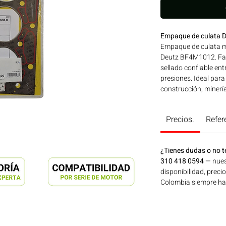
Empaque de culata 
Empaque de culata 
Deutz BF4M1012. Fab
sellado confiable ent
presiones. Ideal para
construcción, minerí
Bogotá, Colombia. C
Precios.
Refer
¿Tienes dudas o no t
310 418 0594
— nues
disponibilidad, preci
Colombia siempre hay 