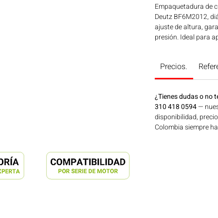
Empaquetadura de c
Deutz BF6M2012, diá
ajuste de altura, gar
presión. Ideal para a
construcción, minerí
Bogotá, Colombia. C
Precios.
Refer
¿Tienes dudas o no t
310 418 0594
— nues
disponibilidad, preci
Colombia siempre hay 