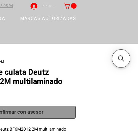
8 05 94
Iniciar sesión
DA
MARCAS AUTORIZADAS
G2M
 culata Deutz
2M multilaminado
nfirmar con asesor
Deutz BF6M2012 2M multilaminado