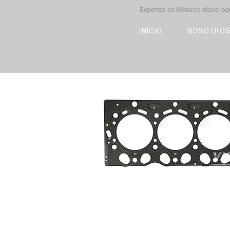
Expertos en Motores díesel p
M
OT
CO
L
INICIO
NOSOTRO