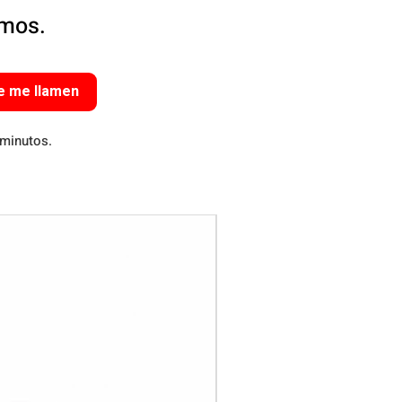
amos.
e me llamen
 minutos.