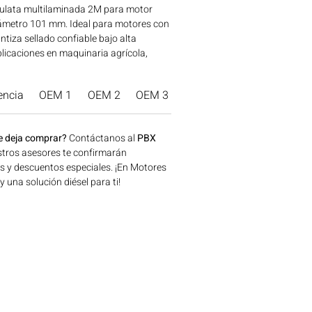
ulata multilaminada 2M para motor
metro 101 mm. Ideal para motores con
antiza sellado confiable bajo alta
plicaciones en maquinaria agrícola,
a y generación de energía disponible en
onsíguelo ahora en Motores Colombia.
encia
OEM 1
OEM 2
OEM 3
Marca Producto.
e deja comprar?
Contáctanos al
PBX
tros asesores te confirmarán
os y descuentos especiales. ¡En Motores
una solución diésel para ti!