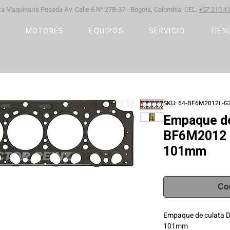
ara Maquinaria Pesada
Av. Calle 6 N° 27B-37 -
Bogotá, Colombia CEL:
+57 310 41
S
MOTORES
EQUIPOS
SERVICIO
TIEN
SKU: 64-BF6M2012L-
Empaque de
BF6M2012 
101mm
Co
Empaque de culata 
101mm