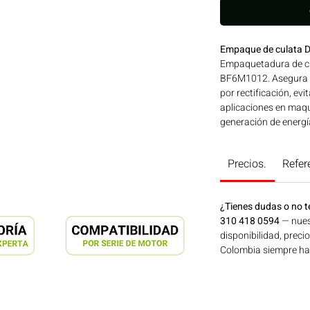
Empaque de culata 
Empaquetadura de cu
BF6M1012. Asegura la
por rectificación, ev
aplicaciones en maqui
generación de energí
Consíguelo ahora en
Precios.
Refer
¿Tienes dudas o no t
310 418 0594
— nues
disponibilidad, preci
Colombia siempre hay 