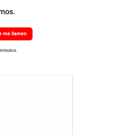
amos.
e me llamen
 minutos.