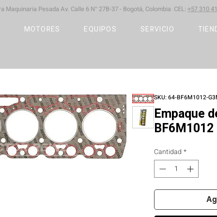
ara Maquinaria Pesada
Av. Calle 6 N° 27B-37 -
Bogotá, Colombia CEL:
+57 310 41
S
MOTORES
EQUIPOS
SERVICIO
TIEN
SKU: 64-BF6M1012-G
Empaque de
BF6M1012 
Cantidad
*
Ag