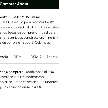
Comprar Ahora
Deutz BF6M1012 3M Glaser
lata Glaser 3M para motores Deutz
 estanqueidad del cilindro tras ajustes
itando fugas de compresión. Ideal para
naria agrícola, construcción, minería y
a disponible en Bogotá, Colombia.
 Motores Colombia.
encia
OEM 1
OEM 2
Marca Producto.
e deja comprar?
Contáctanos al
PBX
tros asesores te confirmarán
os y descuentos especiales. ¡En Motores
una solución diésel para ti!