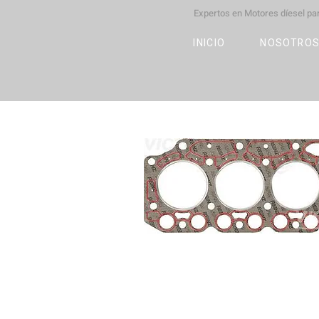
Expertos en Motores díesel p
M
OT
CO
L
INICIO
NOSOTRO