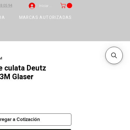
8 05 94
Iniciar sesión
DA
MARCAS AUTORIZADAS
3M
 culata Deutz
3M Glaser
regar a Cotización