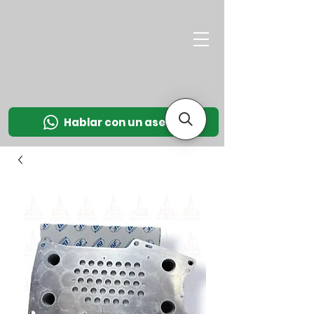
M
OT
CO
L
Hablar con un asesor