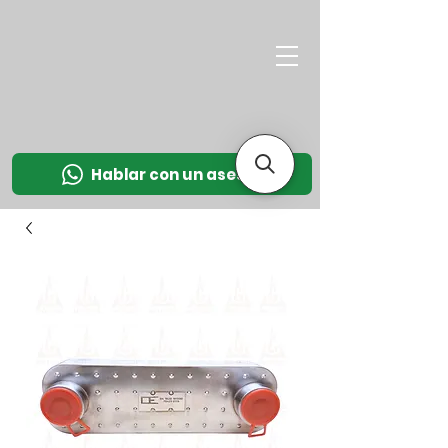
M
OT
CO
L
Hablar con un asesor