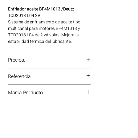
Enfriador aceite BF4M1013 /Deutz
TCD2013 L04 2V
Sistema de enfriamiento de aceite tipo
multicanal para motores BF4M1013 y
TCD2013 L04 de 2 válvulas. Mejora la
estabilidad térmica del lubricante,
reduciendo el desgaste del motor. Ideal
para aplicaciones en maquinaria agrícola,
Precios.
construcción, minería y generación de
energía disponible en Bogotá, Colombia.
¿Tienes dudas o no te deja comprar?
Consíguelo ahora en Motores Colombia.
Referencia
Contáctanos al
PBX 310 418 0594
—
nuestros asesores te confirmarán
41820101300
disponibilidad, precios y descuentos
Marca Producto.
especiales. ¡En Motores Colombia siempre
hay una solución diésel para ti!
OE GERMANY