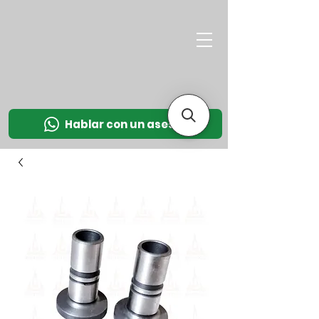
M
OT
CO
L
Hablar con un asesor