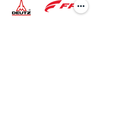
Ubicación
Sede Principal
AV 6 No.27B-37
Bogotá, Colombia
Taller Especializado
Cra. 27 No. 5A-50