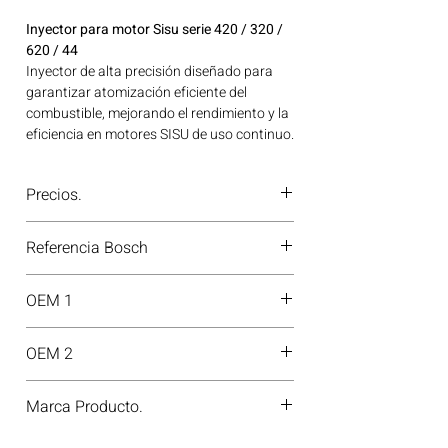
Inyector para motor Sisu serie 420 / 320 /
620 / 44
Inyector de alta precisión diseñado para
garantizar atomización eficiente del
combustible, mejorando el rendimiento y la
eficiencia en motores SISU de uso continuo.
Ideal para aplicaciones en maquinaria
agrícola, construcción, minería y
Precios.
generación de energía disponible en
Bogotá, Colombia. Consíguelo ahora en
¿Tienes dudas o no te deja comprar?
Motores Colombia.
Referencia Bosch
Contáctanos al
PBX 310 418 0594
—
nuestros asesores te confirmarán
0445120458
disponibilidad, precios y descuentos
OEM 1
especiales. ¡En Motores Colombia siempre
hay una solución diésel para ti!
V837086092
OEM 2
837086092
Marca Producto.
BOSCH