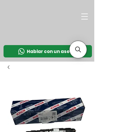
M
OT
CO
L
Hablar con un asesor