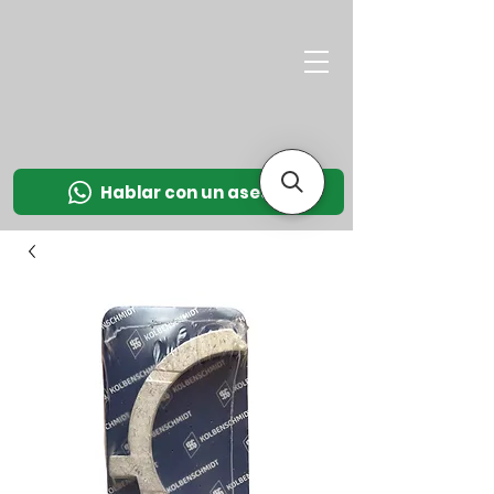
M
OT
CO
L
Hablar con un asesor