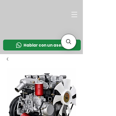
M
OT
CO
L
Hablar con un asesor