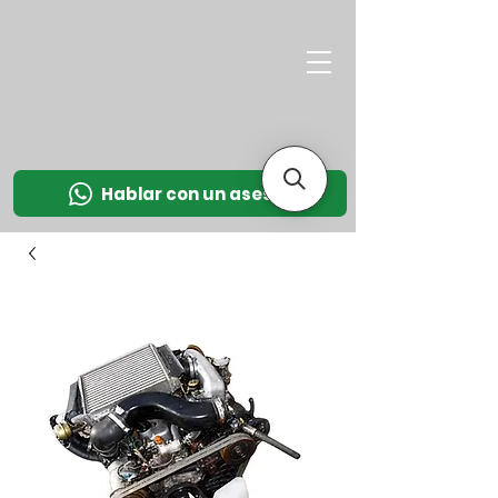
M
OT
CO
L
Hablar con un asesor