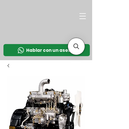
M
OT
CO
L
Hablar con un asesor