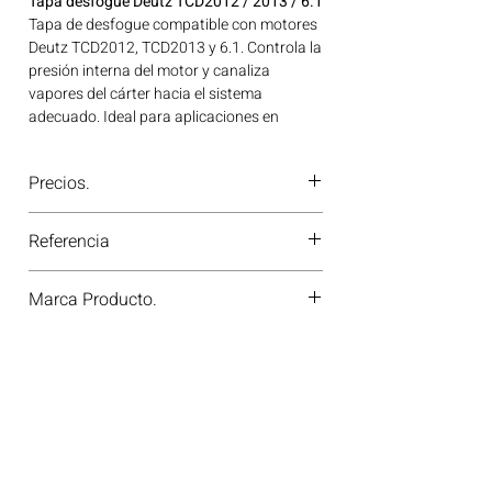
Tapa desfogue Deutz TCD2012 / 2013 / 6.1
Tapa de desfogue compatible con motores
Deutz TCD2012, TCD2013 y 6.1. Controla la
presión interna del motor y canaliza
vapores del cárter hacia el sistema
adecuado. Ideal para aplicaciones en
maquinaria agrícola, construcción, minería
y generación de energía disponible en
Precios.
Bogotá, Colombia. Consíguelo ahora en
Motores Colombia.
¿Tienes dudas o no te deja comprar?
Referencia
Contáctanos al
PBX 310 418 0594
—
nuestros asesores te confirmarán
4905110
disponibilidad, precios y descuentos
Marca Producto.
especiales. ¡En Motores Colombia siempre
hay una solución diésel para ti!
MMA PARTS