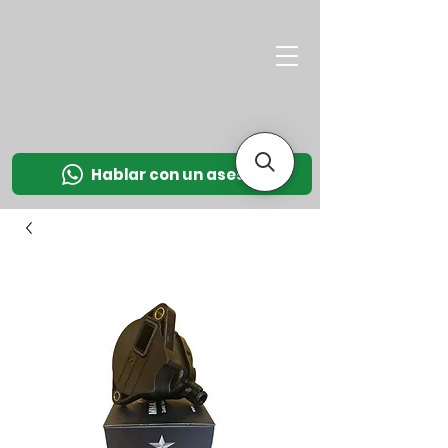
M
OT
CO
L
Hablar con un asesor