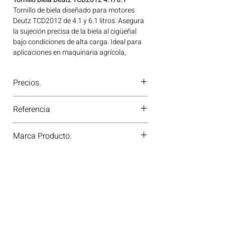
Tornillo de biela diseñado para motores
Deutz TCD2012 de 4.1 y 6.1 litros. Asegura
la sujeción precisa de la biela al cigüeñal
bajo condiciones de alta carga. Ideal para
aplicaciones en maquinaria agrícola,
construcción, minería y generación de
energía disponible en Bogotá, Colombia.
Precios.
Consíguelo ahora en Motores Colombia.
¿Tienes dudas o no te deja comprar?
Referencia
Contáctanos al
PBX 310 418 0594
—
nuestros asesores te confirmarán
4284184
disponibilidad, precios y descuentos
Marca Producto.
especiales. ¡En Motores Colombia siempre
hay una solución diésel para ti!
MMA PARTS