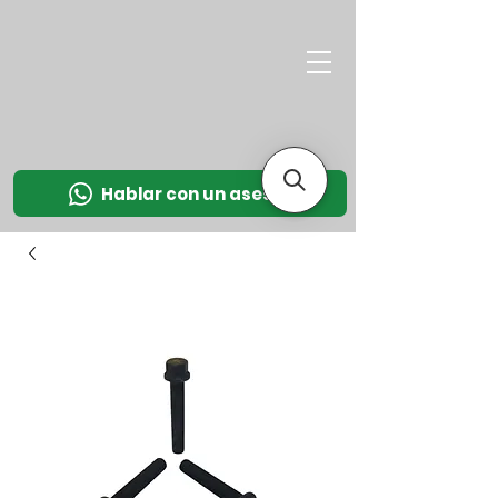
M
OT
CO
L
Hablar con un asesor