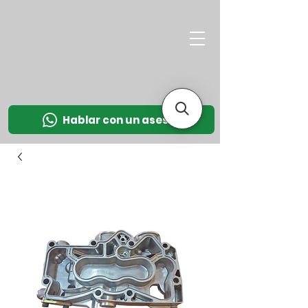
M
OT
CO
L
Hablar con un asesor