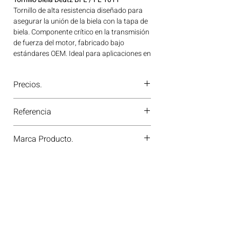
Tornillo de alta resistencia diseñado para
asegurar la unión de la biela con la tapa de
biela. Componente crítico en la transmisión
de fuerza del motor, fabricado bajo
estándares OEM. Ideal para aplicaciones en
maquinaria agrícola, construcción, minería
y generación de energía disponible en
Precios.
Bogotá, Colombia. Consíguelo ahora en
Motores Colombia.
¿Tienes dudas o no te deja comprar?
Referencia
Contáctanos al
PBX 310 418 0594
—
nuestros asesores te confirmarán
4178991
disponibilidad, precios y descuentos
Marca Producto.
especiales. ¡En Motores Colombia siempre
hay una solución diésel para ti!
MEMOPARTS