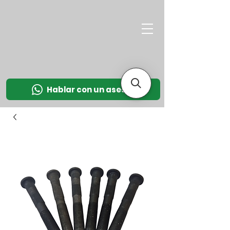
M
OT
CO
L
Hablar con un asesor