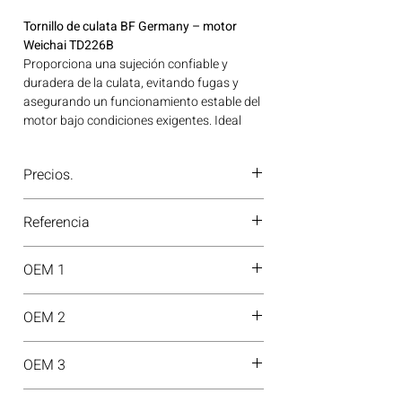
Tornillo de culata BF Germany – motor
Weichai TD226B
Proporciona una sujeción confiable y
duradera de la culata, evitando fugas y
asegurando un funcionamiento estable del
motor bajo condiciones exigentes. Ideal
para aplicaciones en maquinaria agrícola,
construcción, minería y generación de
Precios.
energía disponible en Bogotá, Colombia.
Consíguelo ahora en Motores Colombia.
¿Tienes dudas o no te deja comprar?
Referencia
Contáctanos al
PBX 310 418 0594
—
nuestros asesores te confirmarán
20080522614
disponibilidad, precios y descuentos
OEM 1
especiales. ¡En Motores Colombia siempre
hay una solución diésel para ti!
1006965199
OEM 2
13037379
OEM 3
12200621