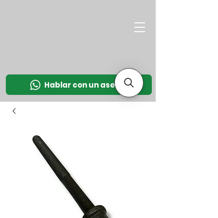
M
OT
CO
L
Hablar con un asesor