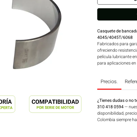
Casquete de bancad
4045/4045T/6068
Fabricados para garan
ofreciendo resistenci
película lubricante en
para aplicaciones en
minería y generación
Colombia. Consíguel
Precios.
Refer
¿Tienes dudas o no t
310 418 0594
— nues
disponibilidad, preci
Colombia siempre hay 