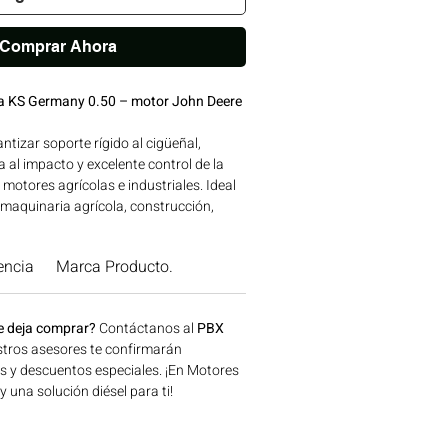
Comprar Ahora
a KS Germany 0.50 – motor John Deere
tizar soporte rígido al cigüeñal,
a al impacto y excelente control de la
 motores agrícolas e industriales. Ideal
 maquinaria agrícola, construcción,
 de energía disponible en Bogotá,
o ahora en Motores Colombia.
encia
Marca Producto.
e deja comprar?
Contáctanos al
PBX
tros asesores te confirmarán
os y descuentos especiales. ¡En Motores
una solución diésel para ti!