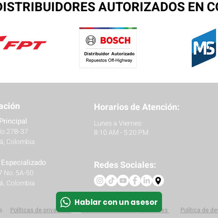
ISTRIBUIDORES AUTORIZADOS EN 
ación
Horarios de Atención:
Principal
Lunes a Viernes:
No.27B-37
8:10 AM - 5:20 PM
á, Colombia
r Especializado
Redes Sociales:
27 No. 5A-50
á, Colombia
Hablar con un asesor
s.
Políticas
de privacidad
Protección de datos personales
Política de d