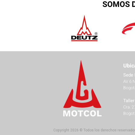
SOMOS D
Ubic
Sede 
AV 6 
Bogot
Talle
Cra. 
Bogot
Copyright 2026 © Todos los derechos reservado