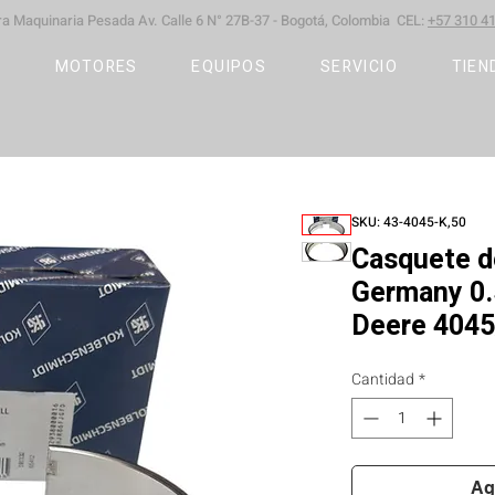
ara Maquinaria Pesada
Av. Calle 6 N° 27B-37 -
Bogotá, Colombia CEL:
+57 310 41
S
MOTORES
EQUIPOS
SERVICIO
TIEN
SKU: 43-4045-K,50
Casquete d
Germany 0.
Deere 404
Cantidad
*
Ag