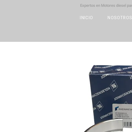
Expertos en Motores díesel p
M
OT
CO
L
INICIO
NOSOTRO