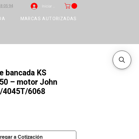
8 05 94
Iniciar sesión
DA
MARCAS AUTORIZADAS
e bancada KS
50 – motor John
5/4045T/6068
regar a Cotización