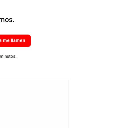
amos.
e me llamen
 minutos.